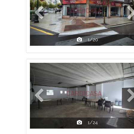
1/20
Previous
1/24