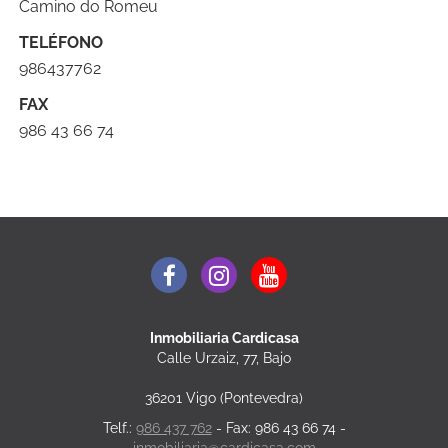
Leaflet
| ©
OpenStreetMap
contributors
Camino do Romeu
TELÉFONO
986437762
FAX
986 43 66 74
Inmobiliaria Cardicasa
Calle Urzaiz, 77, Bajo
36201 Vigo (Pontevedra)
Telf.:
986 437 762
- Fax: 986 43 66 74 -
inmobiliaria@cardicasa.com