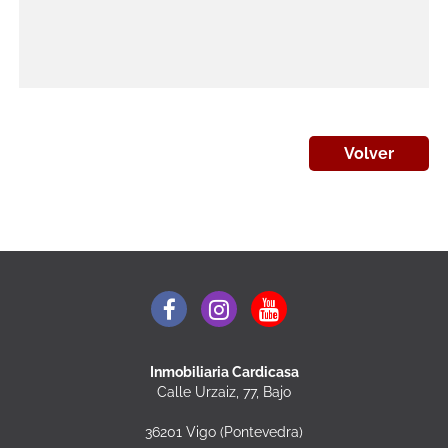
Volver
Inmobiliaria Cardicasa
Calle Urzaiz, 77, Bajo
36201 Vigo (Pontevedra)