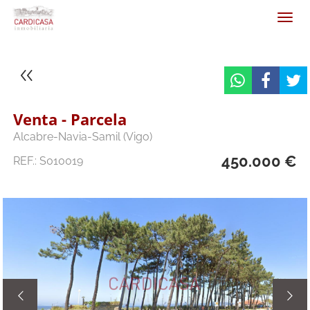
Venta - Parcela
Alcabre-Navia-Samil (Vigo)
450.000 €
REF.: S010019

