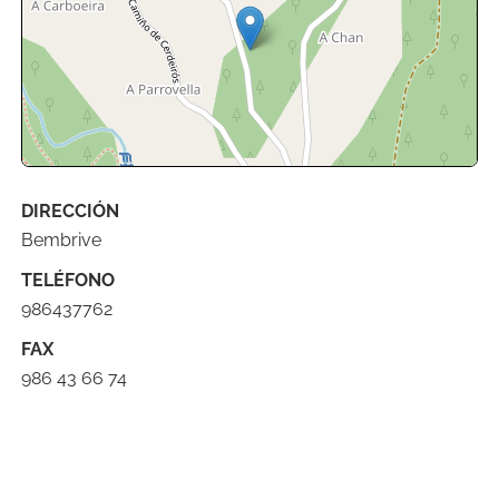
DIRECCIÓN
Leaflet
| ©
OpenStreetMap
contributors
Bembrive
TELÉFONO
986437762
FAX
986 43 66 74