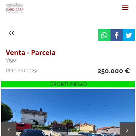
Venta - Parcela
Vigo
250.000 €
REF.: S010029
OPORTUNIDAD

