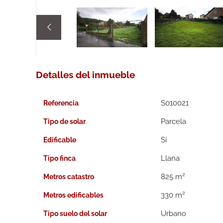

Detalles del inmueble
S010021
Referencia
Parcela
Tipo de solar
Edificable
Llana
Tipo finca
2
825 m
Metros catastro
2
330 m
Metros edificables
Urbano
Tipo suelo del solar