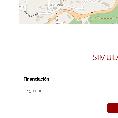
Leaflet
| ©
OpenStreetMap
contri
SIMUL
Financiación *