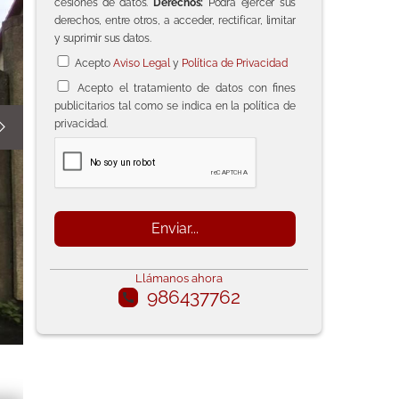
cesiones de datos.
Derechos:
Podrá ejercer sus
derechos, entre otros, a acceder, rectificar, limitar
y suprimir sus datos.
Acepto
Aviso Legal
y
Política de Privacidad
Acepto el tratamiento de datos con fines
publicitarios tal como se indica en la política de
privacidad.

Llámanos ahora
986437762
call