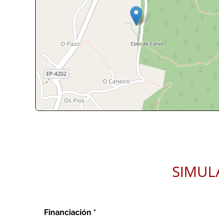
Leaflet
| ©
OpenStreetMap
contri
SIMUL
Financiación *