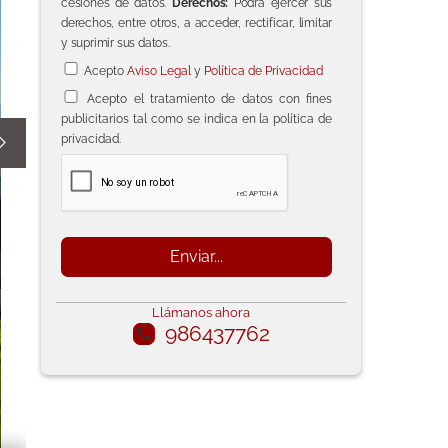
cesiones de datos.
Derechos:
Podrá ejercer sus
derechos, entre otros, a acceder, rectificar, limitar
y suprimir sus datos.
Acepto
Aviso Legal
y
Política de Privacidad
Acepto el tratamiento de datos con fines
publicitarios tal como se indica en la política de
privacidad.

Llámanos ahora
986437762
call