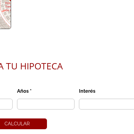
butors
A TU HIPOTECA
Años *
Interés
CALCULAR