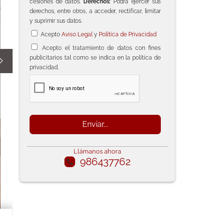
cesiones de datos.
Derechos:
Podrá ejercer sus
derechos, entre otros, a acceder, rectificar, limitar
y suprimir sus datos.
Acepto
Aviso Legal
y
Política de Privacidad
Acepto el tratamiento de datos con fines
publicitarios tal como se indica en la política de

privacidad.
Llámanos ahora
986437762
call