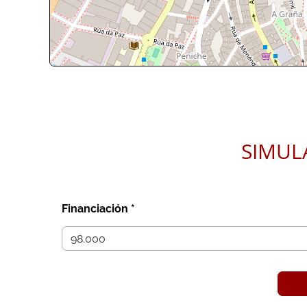
Leaflet
| ©
OpenStreetMap
contri
SIMUL
Financiación *