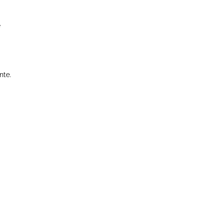
e
nte.