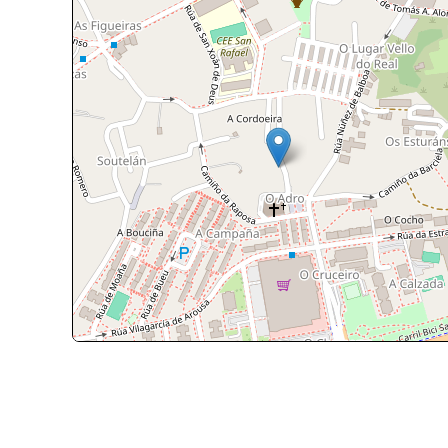
+
-
Leaflet
| ©
OpenStreetMap
contri