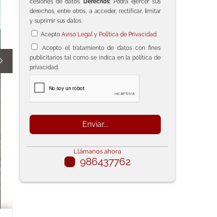
cesiones de datos.
Derechos:
Podrá ejercer sus
derechos, entre otros, a acceder, rectificar, limitar
y suprimir sus datos.
Acepto
Aviso Legal
y
Política de Privacidad
Acepto el tratamiento de datos con fines
publicitarios tal como se indica en la política de

privacidad.
Llámanos ahora
986437762
call