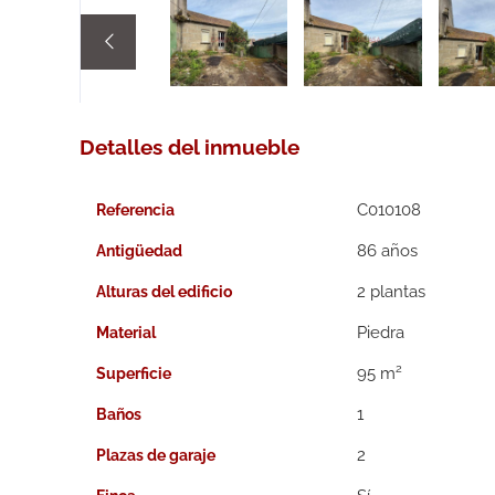

Detalles del inmueble
C010108
Referencia
86 años
Antigüedad
2 plantas
Alturas del edificio
Piedra
Material
2
95 m
Superficie
1
Baños
2
Plazas de garaje