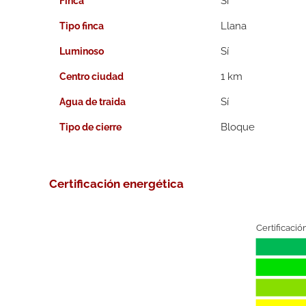
Finca
Llana
Tipo finca
Luminoso
1 km
Centro ciudad
Agua de traida
Bloque
Tipo de cierre
Certificación energética
Certificació