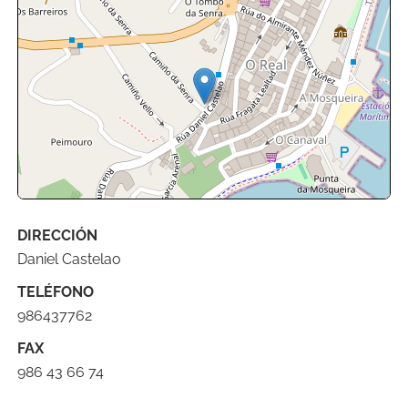
DIRECCIÓN
Leaflet
| ©
OpenStreetMap
contributors
Daniel Castelao
TELÉFONO
986437762
FAX
986 43 66 74